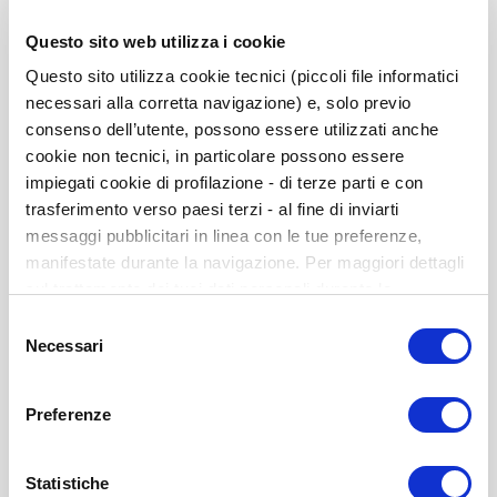
Questo sito web utilizza i cookie
Questo sito utilizza cookie tecnici (piccoli file informatici
necessari alla corretta navigazione) e, solo previo
consenso dell’utente, possono essere utilizzati anche
WNV Manual Técnico y de Interpretación
cookie non tecnici, in particolare possono essere
ISBN 9788493931575
impiegati cookie di profilazione - di terze parti e con
Plantillas de Corrección - Claves A y Claves B
trasferimento verso paesi terzi - al fine di inviarti
messaggi pubblicitari in linea con le tue preferenze,
Disponible
manifestate durante la navigazione. Per maggiori dettagli
232,50 US$
sul trattamento dei tuoi dati personali durante la
navigazione, e per modificare le tue scelte privacy sui
Selezione
-
+
cookie, ti invitiamo a prendere visione dell’
informativa
Necessari
del
cookie
. Chiudendo il banner tramite la “X” prosegui la
consenso
navigazione senza alcuna profilazione. Selezionando
COMPRAR
Preferenze
“Accetta tutti i cookie” presti il tuo consenso alla
profilazione che potrai revocare in ogni momento nella
pagina dedicati ai cookie
.
Statistiche