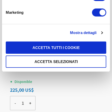
Marketing
Mostra dettagli
ACCETTA TUTTI I COOKIE
ACCETTA SELEZIONATI
WNV Manual de Aplicación y Corrección
ISBN
9788493931582
Disponible
225,00 US$
-
+