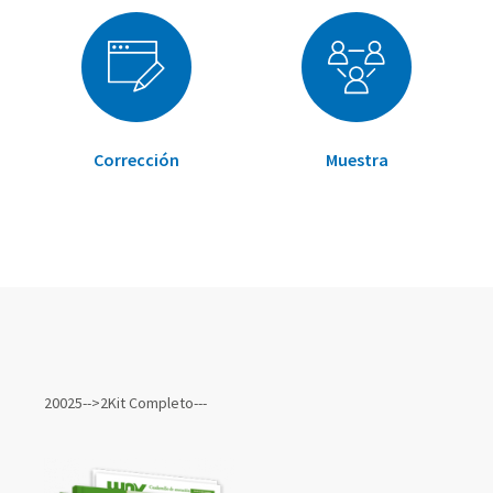
Corrección
Muestra
Elementos
de
20025-->2Kit Completo---
artículos
agrupados