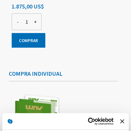
1.875,00 US$
-
+
COMPRAR
Elementos
de
artículos
COMPRA INDIVIDUAL
agrupados