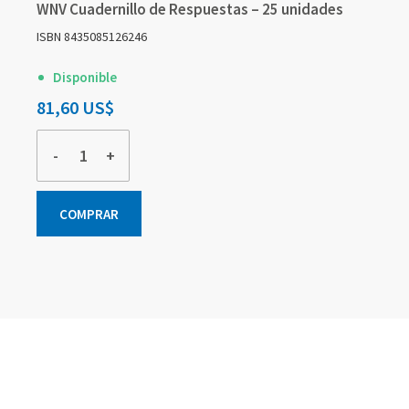
WNV Cuadernillo de Respuestas – 25 unidades
ISBN 8435085126246
Disponible
81,60 US$
-
+
COMPRAR
Elementos
Elementos
Elementos
de
de
de
artículos
artículos
artículos
agrupados
agrupados
agrupados