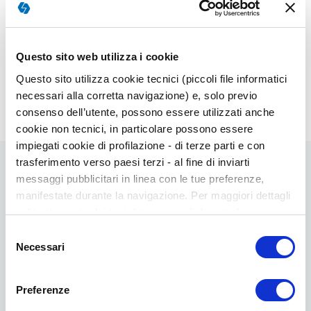
Questo sito web utilizza i cookie
Questo sito utilizza cookie tecnici (piccoli file informatici
necessari alla corretta navigazione) e, solo previo
consenso dell’utente, possono essere utilizzati anche
cookie non tecnici, in particolare possono essere
impiegati cookie di profilazione - di terze parti e con
trasferimento verso paesi terzi - al fine di inviarti
Blog
messaggi pubblicitari in linea con le tue preferenze,
manifestate durante la navigazione. Per maggiori dettagli
sul trattamento dei tuoi dati personali durante la
navigazione, e per modificare le tue scelte privacy sui
Selezione
cookie, ti invitiamo a prendere visione dell’
informativa
Necessari
del
cookie
. Chiudendo il banner tramite la “X” prosegui la
consenso
navigazione senza alcuna profilazione. Selezionando
Preferenze
“Accetta tutti i cookie” presti il tuo consenso alla