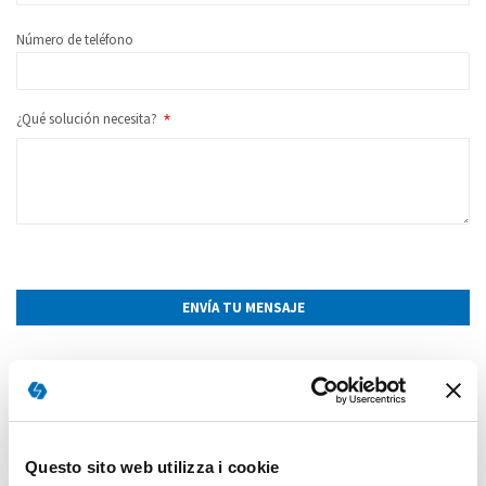
Número de teléfono
¿Qué solución necesita?
ENVÍA TU MENSAJE
NUESTRA DIRECCIÓN
Av. Prado Sur 150,
Lomas - Virreyes, Lomas de Chapultepec,
Miguel Hidalgo, 11000, CDMX.
Questo sito web utilizza i cookie