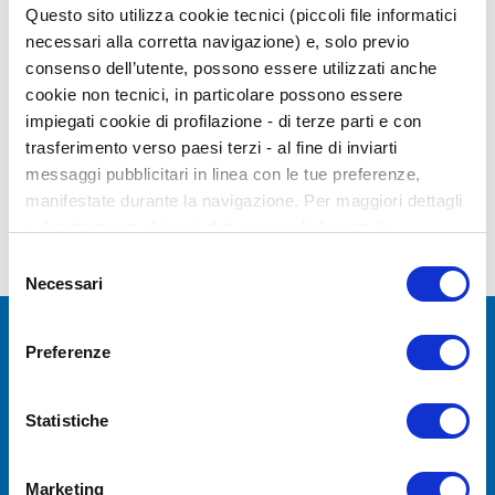
Questo sito utilizza cookie tecnici (piccoli file informatici
TELÉFONO
necessari alla corretta navigazione) e, solo previo
+52 55 1149 8039
consenso dell’utente, possono essere utilizzati anche
cookie non tecnici, in particolare possono essere
CORREO ELECTRÓNICO:
impiegati cookie di profilazione - di terze parti e con
info.mexico@giuntipsy.com
trasferimento verso paesi terzi - al fine di inviarti
messaggi pubblicitari in linea con le tue preferenze,
manifestate durante la navigazione. Per maggiori dettagli
sul trattamento dei tuoi dati personali durante la
navigazione, e per modificare le tue scelte privacy sui
Selezione
cookie, ti invitiamo a prendere visione dell’
informativa
Necessari
del
cookie
. Chiudendo il banner tramite la “X” prosegui la
consenso
navigazione senza alcuna profilazione. Selezionando
Preferenze
“Accetta tutti i cookie” presti il tuo consenso alla
Mantente actualizado de nuestras
profilazione che potrai revocare in ogni momento nella
últimas
pagina dedicati ai cookie
.
Statistiche
noticias con nuestro newsletter
Marketing