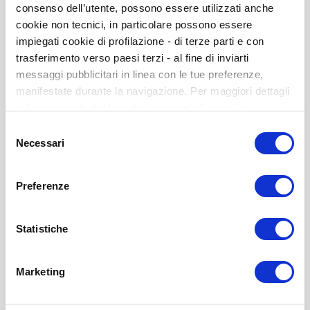
consenso dell’utente, possono essere utilizzati anche
cookie non tecnici, in particolare possono essere
MABC-2 Cuadernillo de Anotación Rango 1 (4-6
impiegati cookie di profilazione - di terze parti e con
años) – 25 unidades
trasferimento verso paesi terzi - al fine di inviarti
ISBN 8435085114687
messaggi pubblicitari in linea con le tue preferenze,
manifestate durante la navigazione. Per maggiori dettagli
Disponible
sul trattamento dei tuoi dati personali durante la
138,26 US$
navigazione, e per modificare le tue scelte privacy sui
Selezione
cookie, ti invitiamo a prendere visione dell’
informativa
Necessari
del
cookie
. Chiudendo il banner tramite la “X” prosegui la
-
+
consenso
navigazione senza alcuna profilazione. Selezionando
Preferenze
“Accetta tutti i cookie” presti il tuo consenso alla
COMPRAR
profilazione che potrai revocare in ogni momento nella
pagina dedicati ai cookie
.
Statistiche
Marketing