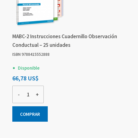
MABC-2 Instrucciones Cuadernillo Observación
Conductual – 25 unidades
ISBN 9788415552888
Disponible
66,78 US$
-
+
COMPRAR
Elementos
Elementos
Elementos
de
de
de