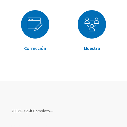
Corrección
Muestra
Elementos
de
20025-->2Kit Completo---
artículos
agrupados