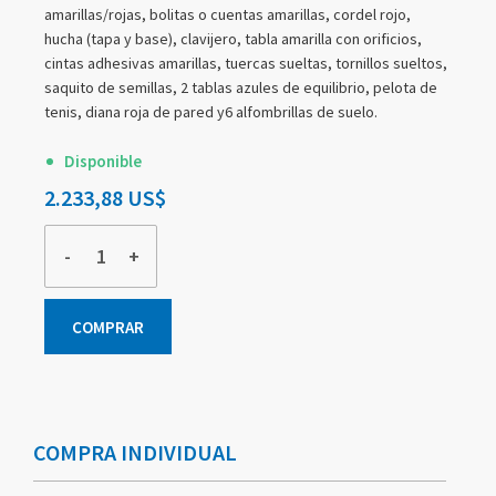
amarillas/rojas, bolitas o cuentas amarillas, cordel rojo,
hucha (tapa y base), clavijero, tabla amarilla con orificios,
cintas adhesivas amarillas, tuercas sueltas, tornillos sueltos,
saquito de semillas, 2 tablas azules de equilibrio, pelota de
tenis, diana roja de pared y6 alfombrillas de suelo.
Disponible
2.233,88 US$
-
+
COMPRAR
Elementos
de
artículos
COMPRA INDIVIDUAL
agrupados