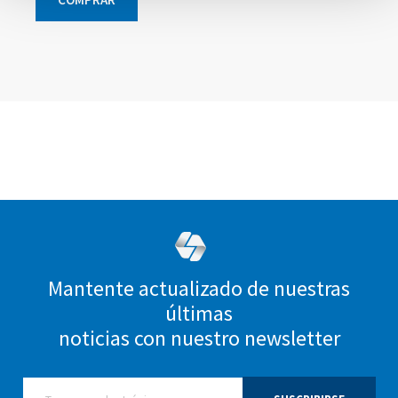
Elementos
Elementos
Elementos
Elementos
de
de
de
de
artículos
artículos
artículos
artículos
agrupados
agrupados
agrupados
agrupados
Mantente actualizado de nuestras
últimas
noticias con nuestro newsletter