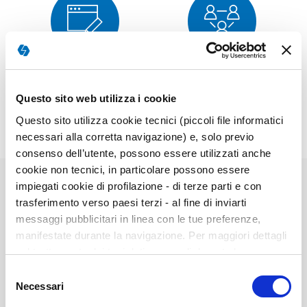
Corrección
Muestra
Questo sito web utilizza i cookie
Questo sito utilizza cookie tecnici (piccoli file informatici
necessari alla corretta navigazione) e, solo previo
consenso dell’utente, possono essere utilizzati anche
cookie non tecnici, in particolare possono essere
impiegati cookie di profilazione - di terze parti e con
trasferimento verso paesi terzi - al fine di inviarti
Elementos
messaggi pubblicitari in linea con le tue preferenze,
de
20025-->2Kit Completo---
manifestate durante la navigazione. Per maggiori dettagli
artículos
sul trattamento dei tuoi dati personali durante la
agrupados
navigazione, e per modificare le tue scelte privacy sui
Selezione
cookie, ti invitiamo a prendere visione dell’
informativa
Necessari
del
cookie
. Chiudendo il banner tramite la “X” prosegui la
consenso