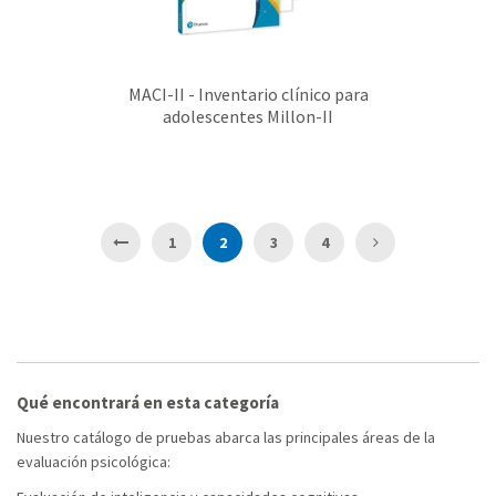
MACI-II - Inventario clínico para
adolescentes Millon-II
Página
Página
Página
Actualmente estás leyendo página
Página
Página
Página
Anterior
Siguiente
1
2
3
4
Qué encontrará en esta categoría
Nuestro catálogo de pruebas abarca las principales áreas de la
evaluación psicológica: