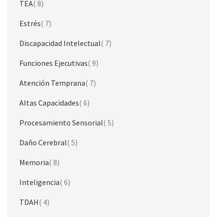
artículo
TEA
8
artículo
Estrés
7
artículo
Discapacidad Intelectual
7
artículo
Funciones Ejecutivas
9
artículo
Atención Temprana
7
artículo
Altas Capacidades
6
artículo
Procesamiento Sensorial
5
artículo
Daño Cerebral
5
artículo
Memoria
8
artículo
Inteligencia
6
artículo
TDAH
4