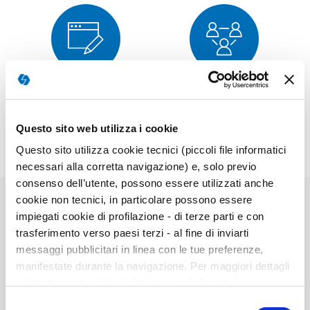
Corrección
Muestra
Questo sito web utilizza i cookie
Questo sito utilizza cookie tecnici (piccoli file informatici
necessari alla corretta navigazione) e, solo previo
consenso dell’utente, possono essere utilizzati anche
cookie non tecnici, in particolare possono essere
impiegati cookie di profilazione - di terze parti e con
trasferimento verso paesi terzi - al fine di inviarti
Elementos
de
messaggi pubblicitari in linea con le tue preferenze,
20025-->2Kit Completo---
artículos
manifestate durante la navigazione. Per maggiori dettagli
agrupados
sul trattamento dei tuoi dati personali durante la
navigazione, e per modificare le tue scelte privacy sui
Selezione