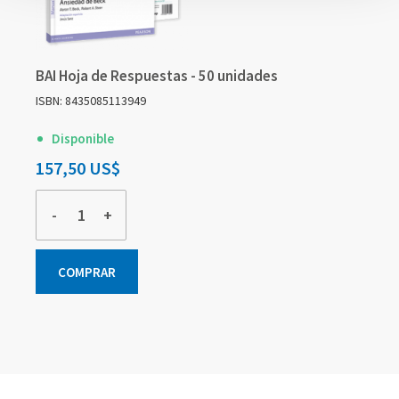
BAI Hoja de Respuestas - 50 unidades
ISBN: 8435085113949
Disponible
157,50 US$
-
+
COMPRAR
Elementos
Elementos
Elementos
de
de
de
artículos
artículos
artículos
agrupados
agrupados
agrupados