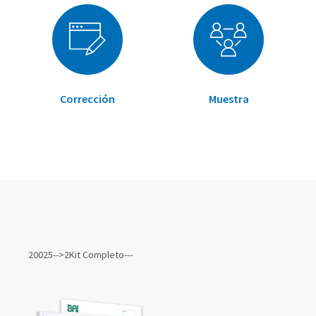
Corrección
Muestra
Elementos
de
20025-->2Kit Completo---
artículos
agrupados