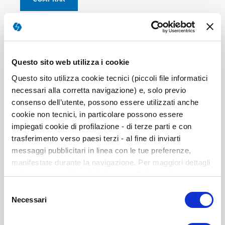
Elementos
de
artículos
COMPRA INDIVIDUAL
agrupados
Questo sito web utilizza i cookie
Questo sito utilizza cookie tecnici (piccoli file informatici
necessari alla corretta navigazione) e, solo previo
consenso dell’utente, possono essere utilizzati anche
cookie non tecnici, in particolare possono essere
impiegati cookie di profilazione - di terze parti e con
trasferimento verso paesi terzi - al fine di inviarti
messaggi pubblicitari in linea con le tue preferenze,
manifestate durante la navigazione. Per maggiori dettagli
sul trattamento dei tuoi dati personali durante la
navigazione, e per modificare le tue scelte privacy sui
Selezione
cookie, ti invitiamo a prendere visione dell’
informativa
Necessari
del
cookie
. Chiudendo il banner tramite la “X” prosegui la
consenso
BAI Manual Técnico
navigazione senza alcuna profilazione. Selezionando