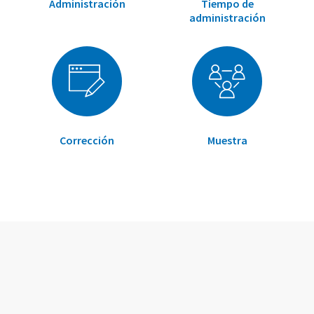
Administración
Tiempo de
administración
Corrección
Muestra
Elementos
Elementos
de
de
artículos
artículos