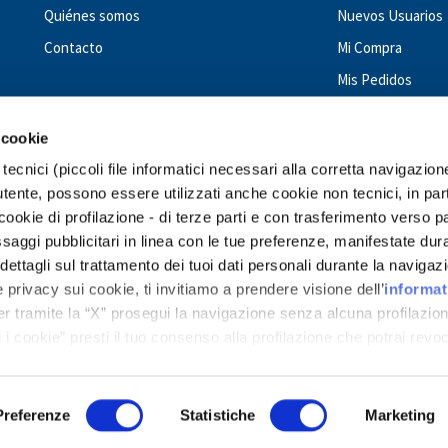
Quiénes somos
Nuevos Usuarios
Contacto
Mi Compra
Mis Pedidos
 cookie
tecnici (piccoli file informatici necessari alla corretta navigazion
tente, possono essere utilizzati anche cookie non tecnici, in par
okie di profilazione - di terze parti e con trasferimento verso p
GIUNTI PSYCHOMETRICS - WORLDWIDE
messaggi pubblicitari in linea con le tue preferenze, manifestate dur
ettagli sul trattamento dei tuoi dati personali durante la navigaz
Costa Rica
Dominican Republic
Ecuador
El Salvador
Guatemala
Ho
 privacy sui cookie, ti invitiamo a prendere visione dell’
informat
araguay
Peru
Romania
Spain
Turkey
Ukraine
Uruguay
Venezuela
er tramite la “X” prosegui la navigazione senza alcuna profilazion
 i cookie” presti il tuo consenso alla profilazione che potrai revo
 dedicati ai cookie
.
Preferenze
Statistiche
Marketing