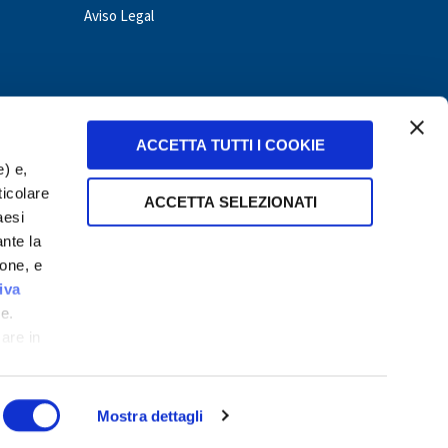
Aviso Legal
ACCETTA TUTTI I COOKIE
e) e,
ticolare
ACCETTA SELEZIONATI
aesi
ante la
ione, e
nduras
Hungary
Italy
Mexico
Nicaragua
Panama
iva
e.
care in
Mostra dettagli