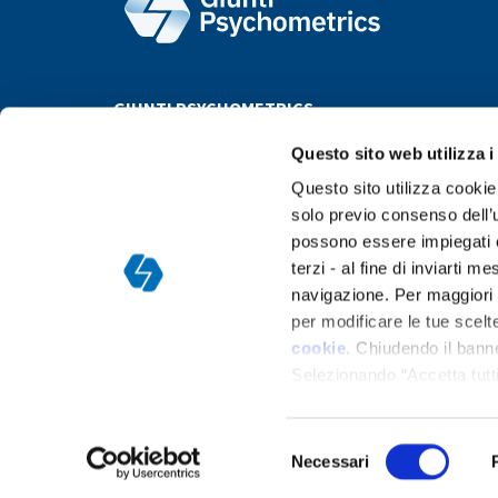
GIUNTI PSYCHOMETRICS
Questo sito web utilizza i
Questo sito utilizza cookie 
solo previo consenso dell’u
possono essere impiegati co
terzi - al fine di inviarti 
navigazione. Per maggiori d
Argentina
Bolivia
Brazil
Bulgaria
Chile
Colombia
per modificare le tue scelte
P
cookie
. Chiudendo il bann
Selezionando “Accetta tutti
ogni momento nella
pagina
Selezione
Necessari
del