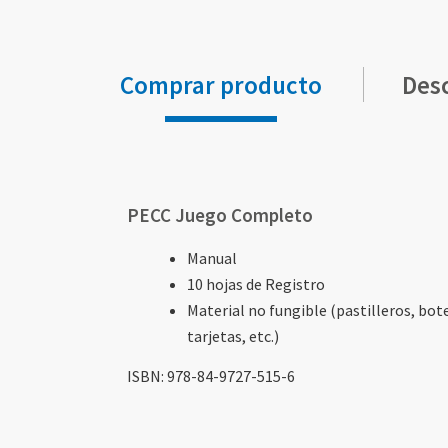
Comprar producto
Des
Elementos
de
artículos
PECC Juego Completo
agrupados
Manual
10 hojas de Registro
Material no fungible (pastilleros, bot
tarjetas, etc.)
ISBN: 978-84-9727-515-6
Elementos
Elementos
Elementos
Elementos