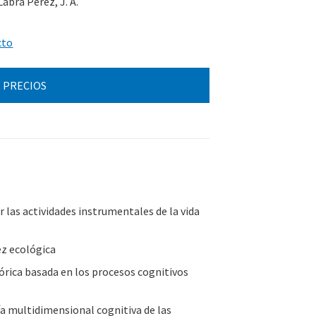
abra Pérez, J. A.
cto
 PRECIOS
r las actividades instrumentales de la vida
ez ecológica
rica basada en los procesos cognitivos
a multidimensional cognitiva de las