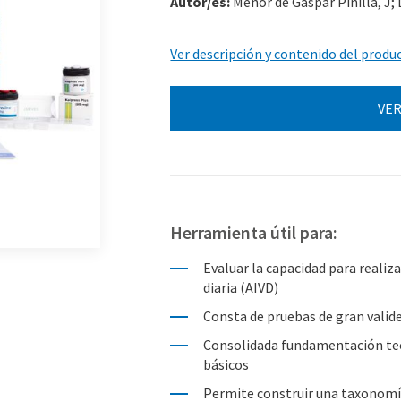
Autor/es:
Menor de Gaspar Pinilla, J; L
Ver descripción y contenido del produ
VER
Herramienta útil para:
Evaluar la capacidad para realiza
diaria (AIVD)
Consta de pruebas de gran valid
Consolidada fundamentación teó
básicos
Permite construir una taxonomí