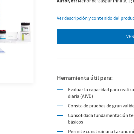
Autor/es:
Menor de Gaspar Pinilla, J; L
Ver descripción y contenido del produ
VER
Herramienta útil para:
Evaluar la capacidad para realiza
diaria (AIVD)
Consta de pruebas de gran valid
Consolidada fundamentación teó
básicos
Permite construir una taxonomí