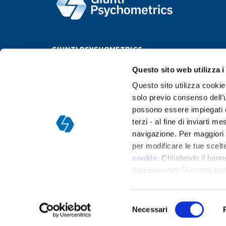
GIUNTI PSYCHOMETRICS
Questo sito web utilizza i
Questo sito utilizza cookie 
solo previo consenso dell’u
possono essere impiegati co
terzi - al fine di inviarti 
navigazione. Per maggiori d
Argentina
Bolivia
Brazil
Bulgaria
Chile
Colombia
per modificare le tue scelte
P
cookie
. Chiudendo il bann
Selezionando “Accetta tutti
ogni momento nella
pagina
Selezione
Necessari
del