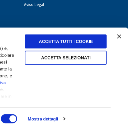
Aviso Legal
ACCETTA TUTTI I COOKIE
e) e,
ticolare
ACCETTA SELEZIONATI
aesi
ante la
ione, e
nduras
Hungary
Italy
Mexico
Nicaragua
Panama
iva
e.
care in
Mostra dettagli