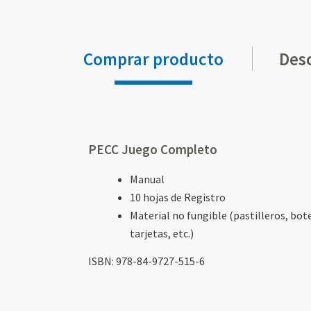
Comprar producto
Des
Elementos
de
artículos
PECC Juego Completo
agrupados
Manual
10 hojas de Registro
Material no fungible (pastilleros, bot
tarjetas, etc.)
ISBN: 978-84-9727-515-6
Elementos
Elementos
Elementos
Elementos