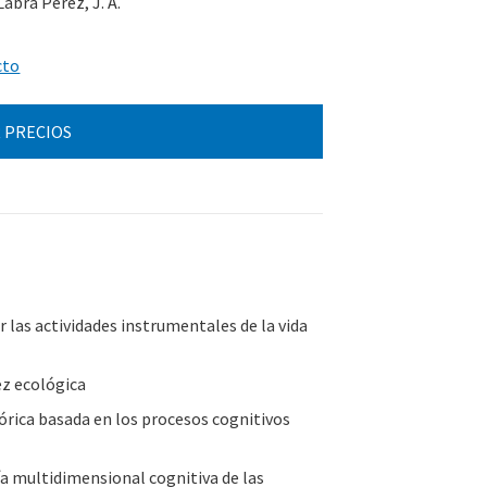
abra Pérez, J. A.
cto
 PRECIOS
r las actividades instrumentales de la vida
ez ecológica
rica basada en los procesos cognitivos
a multidimensional cognitiva de las