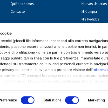
Quiénes somos
Nuevos Usuarios
Contacto
Mi Compra
Mis Pedidos
 cookie
tecnici (piccoli file informatici necessari alla corretta navigazion
tente, possono essere utilizzati anche cookie non tecnici, in par
okie di profilazione - di terze parti e con trasferimento verso p
GIUNTI PSYCHOMETRICS - WORLDWIDE
messaggi pubblicitari in linea con le tue preferenze, manifestate dur
ettagli sul trattamento dei tuoi dati personali durante la navigaz
Costa Rica
Dominican Republic
Ecuador
El Salvador
Guatemala
Ho
 privacy sui cookie, ti invitiamo a prendere visione dell’
informat
araguay
Peru
Romania
Spain
Turkey
Ukraine
Uruguay
Venezuela
er tramite la “X” prosegui la navigazione senza alcuna profilazion
 i cookie” presti il tuo consenso alla profilazione che potrai revo
 dedicati ai cookie
.
Preferenze
Statistiche
Marketing