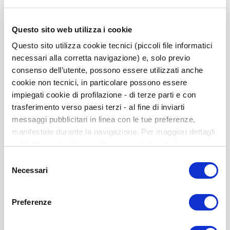
Questo sito web utilizza i cookie
Questo sito utilizza cookie tecnici (piccoli file informatici
necessari alla corretta navigazione) e, solo previo
consenso dell’utente, possono essere utilizzati anche
cookie non tecnici, in particolare possono essere
impiegati cookie di profilazione - di terze parti e con
trasferimento verso paesi terzi - al fine di inviarti
messaggi pubblicitari in linea con le tue preferenze,
manifestate durante la navigazione. Per maggiori dettagli
CRAE-P. Uso de autoaplicación y corrección (10-
sul trattamento dei tuoi dati personali durante la
100 usos)
navigazione, e per modificare le tue scelte privacy sui
Selezione
La cantidad mínima inicial de usos será de 10, ya que con
cookie, ti invitiamo a prendere visione dell’
informativa
Necessari
del
menos de 10 alumnos/as no se
cookie
. Chiudendo il banner tramite la “X” prosegui la
consenso
puede obtener el sociométrico del aula
navigazione senza alcuna profilazione. Selezionando
ISBN: 978-84-9727-746-4
Preferenze
“Accetta tutti i cookie” presti il tuo consenso alla
profilazione che potrai revocare in ogni momento nella
Disponible