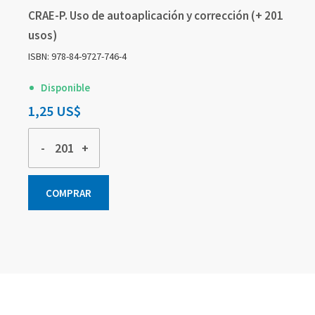
CRAE-P. Uso de autoaplicación y corrección (+ 201
usos)
ISBN: 978-84-9727-746-4
Disponible
1,25 US$
-
+
COMPRAR
Elementos
Elementos
Elementos
de
de
de
artículos
artículos
artículos
agrupados
agrupados
agrupados