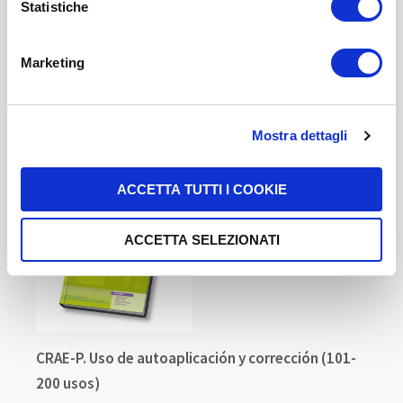
pagina dedicati ai cookie
.
Statistiche
5,00 US$
-
+
Marketing
COMPRAR
Mostra dettagli
ACCETTA TUTTI I COOKIE
ACCETTA SELEZIONATI
CRAE-P. Uso de autoaplicación y corrección (101-
200 usos)