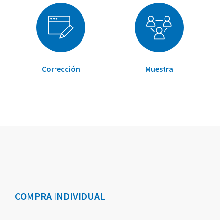
Corrección
Muestra
Elementos
Elementos
de
de
artículos
artículos
COMPRA INDIVIDUAL
agrupados
agrupados