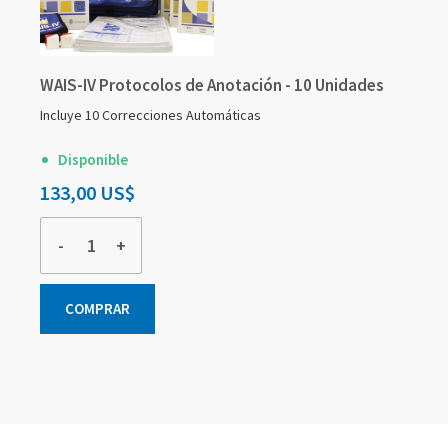
WAIS-IV Protocolos de Anotación - 10 Unidades
Incluye 10 Correcciones Automáticas
Disponible
133,00 US$
-
+
COMPRAR
Elementos
Elementos
Elementos
de
de
de
artículos
artículos
artículos
agrupados
agrupados
agrupados