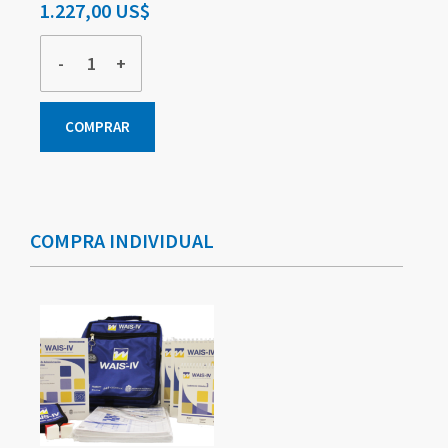
1.227,00 US$
-
+
COMPRAR
Elementos
de
artículos
COMPRA INDIVIDUAL
agrupados