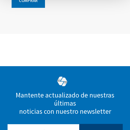
COMPRAR
Elementos
Elementos
Elementos
Elementos
de
de
de
de
artículos
artículos
artículos
artículos
agrupados
agrupados
agrupados
agrupados
Mantente actualizado de nuestras
últimas
noticias con nuestro newsletter