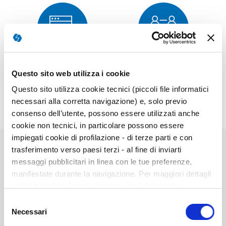
Corrección
Muestra
Questo sito web utilizza i cookie
Questo sito utilizza cookie tecnici (piccoli file informatici
necessari alla corretta navigazione) e, solo previo
consenso dell’utente, possono essere utilizzati anche
cookie non tecnici, in particolare possono essere
impiegati cookie di profilazione - di terze parti e con
trasferimento verso paesi terzi - al fine di inviarti
messaggi pubblicitari in linea con le tue preferenze,
Elementos
manifestate durante la navigazione. Per maggiori dettagli
de
20025-->2Kit Completo---
sul trattamento dei tuoi dati personali durante la
artículos
navigazione, e per modificare le tue scelte privacy sui
agrupados
Selezione
cookie, ti invitiamo a prendere visione dell’
informativa
Necessari
del
cookie
. Chiudendo il banner tramite la “X” prosegui la
consenso