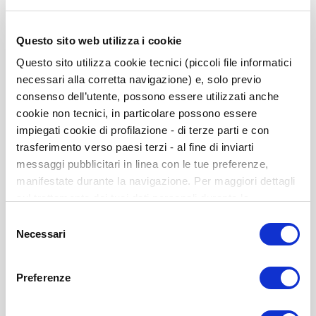
Questo sito web utilizza i cookie
Questo sito utilizza cookie tecnici (piccoli file informatici
necessari alla corretta navigazione) e, solo previo
consenso dell’utente, possono essere utilizzati anche
cookie non tecnici, in particolare possono essere
impiegati cookie di profilazione - di terze parti e con
trasferimento verso paesi terzi - al fine di inviarti
messaggi pubblicitari in linea con le tue preferenze,
manifestate durante la navigazione. Per maggiori dettagli
CRAE-P. Uso de autoaplicación y corrección (10-
sul trattamento dei tuoi dati personali durante la
100 usos)
navigazione, e per modificare le tue scelte privacy sui
Selezione
La cantidad mínima inicial de usos será de 10, ya que con
cookie, ti invitiamo a prendere visione dell’
informativa
Necessari
del
menos de 10 alumnos/as no se
cookie
. Chiudendo il banner tramite la “X” prosegui la
consenso
puede obtener el sociométrico del aula
navigazione senza alcuna profilazione. Selezionando
ISBN: 978-84-9727-746-4
Preferenze
“Accetta tutti i cookie” presti il tuo consenso alla
profilazione che potrai revocare in ogni momento nella
Disponible