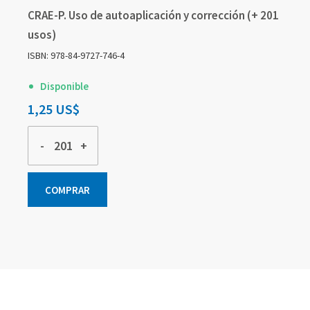
CRAE-P. Uso de autoaplicación y corrección (+ 201
usos)
ISBN: 978-84-9727-746-4
Disponible
1,25 US$
-
+
COMPRAR
Elementos
Elementos
Elementos
de
de
de
artículos
artículos
artículos
agrupados
agrupados
agrupados