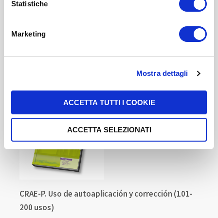
pagina dedicati ai cookie
.
Statistiche
5,00 US$
-
+
Marketing
COMPRAR
Mostra dettagli
ACCETTA TUTTI I COOKIE
ACCETTA SELEZIONATI
CRAE-P. Uso de autoaplicación y corrección (101-
200 usos)