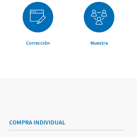
Corrección
Muestra
Elementos
Elementos
de
de
artículos
artículos
COMPRA INDIVIDUAL
agrupados
agrupados