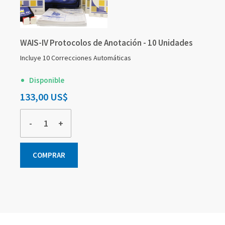
WAIS-IV Protocolos de Anotación - 10 Unidades
Incluye 10 Correcciones Automáticas
Disponible
133,00 US$
-
+
COMPRAR
Elementos
Elementos
Elementos
de
de
de
artículos
artículos
artículos
agrupados
agrupados
agrupados