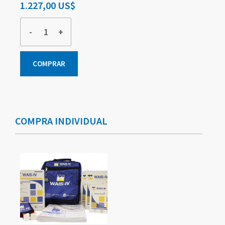
1.227,00 US$
-
+
COMPRAR
Elementos
de
artículos
COMPRA INDIVIDUAL
agrupados