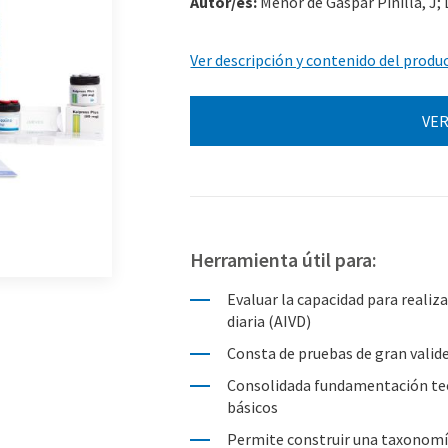
Autor/es:
Menor de Gaspar Pinilla, J; L
Ver descripción y contenido del produ
VER
Herramienta útil para:
Evaluar la capacidad para realiza
diaria (AIVD)
Consta de pruebas de gran valid
Consolidada fundamentación teó
básicos
Permite construir una taxonomí