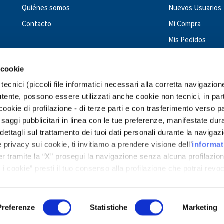
Quiénes somos
Nuevos Usuarios
Contacto
Mi Compra
Mis Pedidos
 cookie
tecnici (piccoli file informatici necessari alla corretta navigazion
tente, possono essere utilizzati anche cookie non tecnici, in par
okie di profilazione - di terze parti e con trasferimento verso p
GIUNTI PSYCHOMETRICS - WORLDWIDE
messaggi pubblicitari in linea con le tue preferenze, manifestate dur
ettagli sul trattamento dei tuoi dati personali durante la navigaz
Costa Rica
Dominican Republic
Ecuador
El Salvador
Guatemala
Ho
 privacy sui cookie, ti invitiamo a prendere visione dell’
informat
araguay
Peru
Romania
Spain
Turkey
Ukraine
Uruguay
Venezuela
er tramite la “X” prosegui la navigazione senza alcuna profilazion
 i cookie” presti il tuo consenso alla profilazione che potrai revo
 dedicati ai cookie
.
Preferenze
Statistiche
Marketing