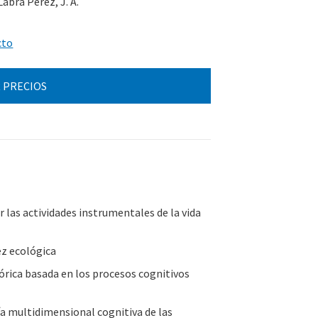
abra Pérez, J. A.
cto
 PRECIOS
r las actividades instrumentales de la vida
ez ecológica
rica basada en los procesos cognitivos
a multidimensional cognitiva de las