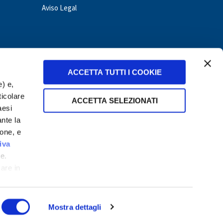
Aviso Legal
ACCETTA TUTTI I COOKIE
e) e,
ticolare
ACCETTA SELEZIONATI
aesi
ante la
ione, e
nduras
Hungary
Italy
Mexico
Nicaragua
Panama
iva
e.
care in
Mostra dettagli