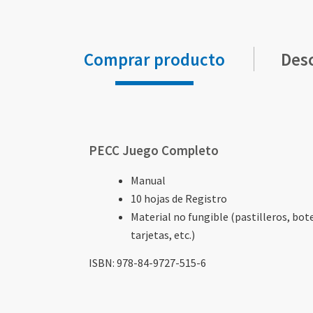
Comprar producto
Des
Elementos
de
artículos
PECC Juego Completo
agrupados
Manual
10 hojas de Registro
Material no fungible (pastilleros, bot
tarjetas, etc.)
ISBN: 978-84-9727-515-6
Elementos
Elementos
Elementos
Elementos