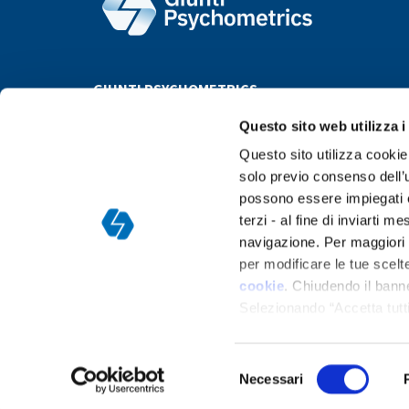
GIUNTI PSYCHOMETRICS
Questo sito web utilizza i
Questo sito utilizza cookie 
solo previo consenso dell’u
possono essere impiegati co
terzi - al fine di inviarti 
navigazione. Per maggiori d
Argentina
Bolivia
Brazil
Bulgaria
Chile
Colombia
per modificare le tue scelte
P
cookie
. Chiudendo il bann
Selezionando “Accetta tutti
ogni momento nella
pagina
Selezione
Necessari
del