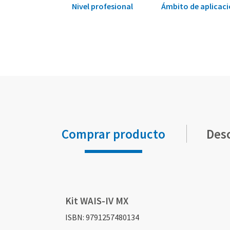
Nivel profesional
Ámbito de aplicac
Comprar producto
Des
Elementos
de
artículos
Kit WAIS-IV MX
agrupados
ISBN: 9791257480134