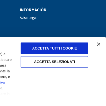
INFORMACIÓN
Aviso Legal
ACCETTA TUTTI I COOKIE
e) e,
ticolare
ACCETTA SELEZIONATI
aesi
ante la
ione, e
nduras
Hungary
Italy
Mexico
Nicaragua
Panama
iva
e.
care in