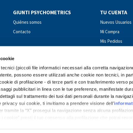
GIUNTI PSYCHOMETRICS
TU CUENTA
Quiénes somos
Nuevos Usuarios
Contacto
Mi Compra
Mis Pedidos
 cookie
tecnici (piccoli file informatici necessari alla corretta navigazion
tente, possono essere utilizzati anche cookie non tecnici, in par
okie di profilazione - di terze parti e con trasferimento verso p
GIUNTI PSYCHOMETRICS - WORLDWIDE
messaggi pubblicitari in linea con le tue preferenze, manifestate dur
ettagli sul trattamento dei tuoi dati personali durante la navigaz
Costa Rica
Dominican Republic
Ecuador
El Salvador
Guatemala
Ho
 privacy sui cookie, ti invitiamo a prendere visione dell’
informat
araguay
Peru
Romania
Spain
Turkey
Ukraine
Uruguay
Venezuela
er tramite la “X” prosegui la navigazione senza alcuna profilazion
 i cookie” presti il tuo consenso alla profilazione che potrai revo
 dedicati ai cookie
.