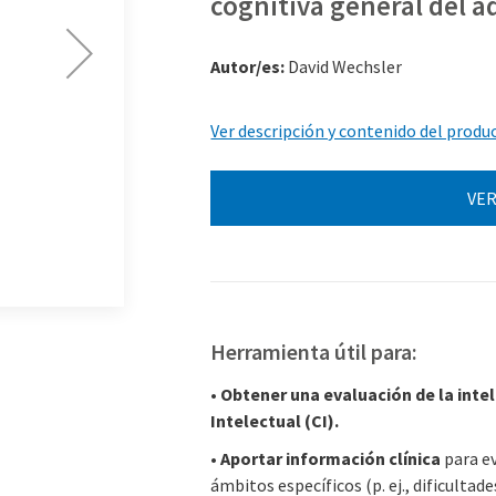
cognitiva general del a
Autor/es:
David Wechsler
Ver descripción y contenido del produ
VER
Herramienta útil para:
•
Obtener una evaluación de la inte
Intelectual (CI).
•
Aportar información clínica
para ev
ámbitos específicos (p. ej., dificultad