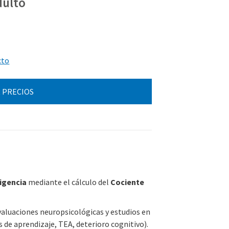
dulto
cto
 PRECIOS
ligencia
mediante el cálculo del
Cociente
aluaciones neuropsicológicas y estudios en
es de aprendizaje, TEA, deterioro cognitivo).