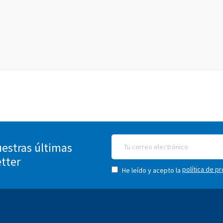
estras últimas
etter
política de p
He leído y acepto la