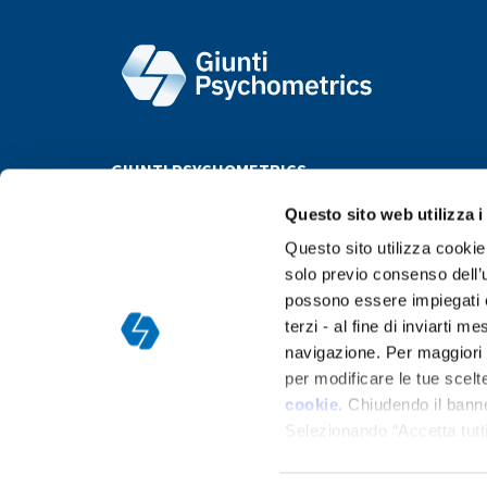
GIUNTI PSYCHOMETRICS
Questo sito web utilizza i
Questo sito utilizza cookie 
solo previo consenso dell’u
possono essere impiegati co
terzi - al fine di inviarti 
navigazione. Per maggiori d
Argentina
Bolivia
Brazil
Bulgaria
Chile
Colombia
per modificare le tue scelte
P
cookie
. Chiudendo il bann
Selezionando “Accetta tutti
ogni momento nella
pagina