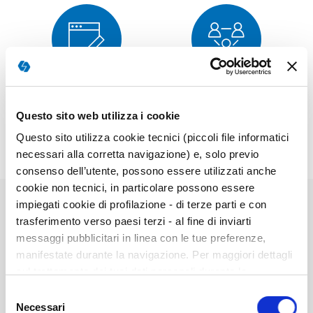
Corrección
Muestra
Questo sito web utilizza i cookie
Questo sito utilizza cookie tecnici (piccoli file informatici
necessari alla corretta navigazione) e, solo previo
consenso dell’utente, possono essere utilizzati anche
cookie non tecnici, in particolare possono essere
impiegati cookie di profilazione - di terze parti e con
trasferimento verso paesi terzi - al fine di inviarti
Elementos
messaggi pubblicitari in linea con le tue preferenze,
de
20025-->2Kit Completo---
manifestate durante la navigazione. Per maggiori dettagli
artículos
sul trattamento dei tuoi dati personali durante la
agrupados
navigazione, e per modificare le tue scelte privacy sui
Selezione
cookie, ti invitiamo a prendere visione dell’
informativa
Necessari
del