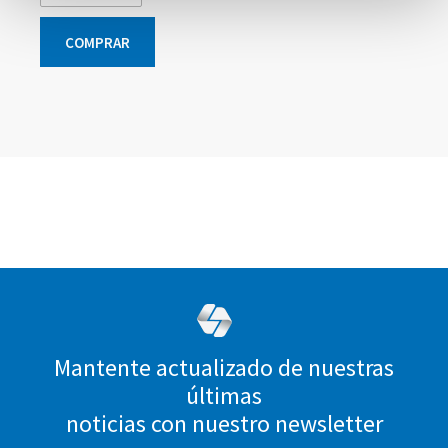
COMPRAR
Elementos
Elementos
Elementos
Elementos
de
de
de
de
artículos
artículos
artículos
artículos
agrupados
agrupados
agrupados
agrupados
Mantente actualizado de nuestras
últimas
noticias con nuestro newsletter