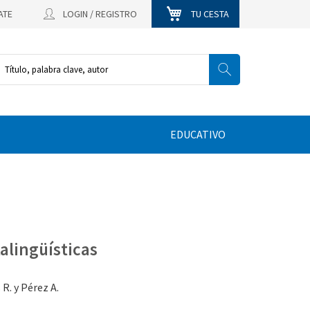
ATE
LOGIN / REGISTRO
TU CESTA
EDUCATIVO
alingüísticas
 R. y Pérez A.