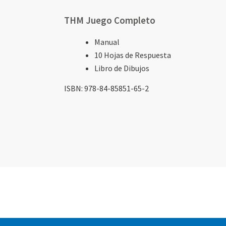
de
artículos
THM Juego Completo
agrupados
Manual
10 Hojas de Respuesta
Libro de Dibujos
ISBN: 978-84-85851-65-2
Elementos
Elementos
Elementos
Elementos
de
de
de
de
artículos
artículos
artículos
artículos
agrupados
agrupados
agrupados
agrupados