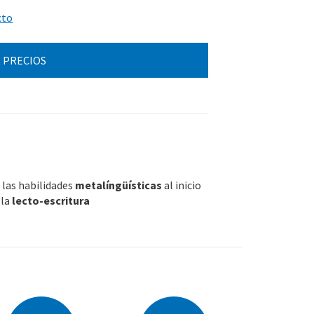
cto
 PRECIOS
e las habilidades
metalíngüísticas
al inicio
 la
lecto-escritura