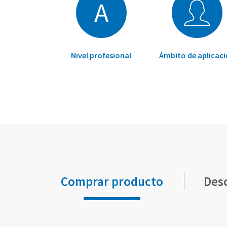
A
Nivel profesional
Ámbito de aplicac
Comprar producto
Des
Elementos