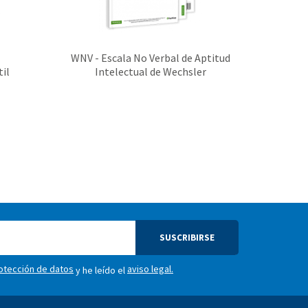
WNV - Escala No Verbal de Aptitud
il
Intelectual de Wechsler
SUSCRIBIRSE
rotección de datos
aviso legal.
y he leído el