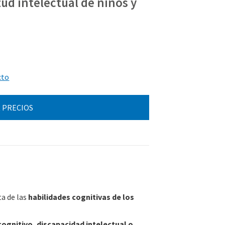
tud intelectual de niños y
cto
 PRECIOS
a de las
habilidades cognitivas de los
cognitivo, discapacidad intelectual o