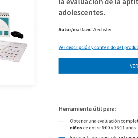
la evaluación de la apti
adolescentes.
Autor/es:
David Wechsler
Ver descripción y contenido del produ
VER
Herramienta útil para:
Obtener una evaluación complet
niños
de entre
6
:0
0
y
16
:
11
años
.
Evaluar la presencia de
retraso 