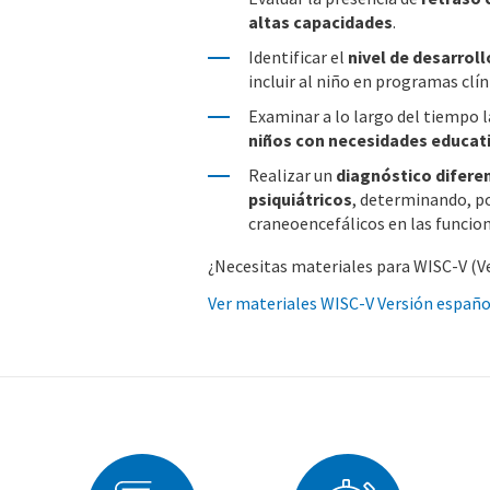
altas capacidades
.
Identificar el
nivel de desarrol
incluir al niño en programas clín
Examinar a lo largo del tiempo l
niños con necesidades educati
Realizar un
diagnóstico diferen
psiquiátricos
, determinando, p
craneoencefálicos en las funcion
¿Necesitas materiales para WISC-V (
Ver materiales WISC-V Versión españ