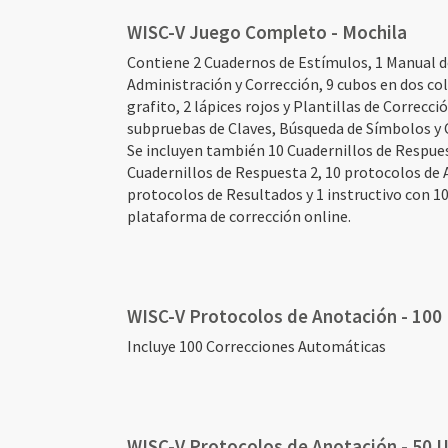
de
artículos
WISC-V Juego Completo - Mochila
agrupados
Contiene 2 Cuadernos de Estímulos, 1 Manual d
Administración y Corrección, 9 cubos en dos col
grafito, 2 lápices rojos y Plantillas de Correcci
subpruebas de Claves, Búsqueda de Símbolos y 
Se incluyen también 10 Cuadernillos de Respues
Cuadernillos de Respuesta 2, 10 protocolos de 
protocolos de Resultados y 1 instructivo con 10
plataforma de corrección online.
Elementos
de
artículos
WISC-V Protocolos de Anotación - 100
agrupados
Incluye 100 Correcciones Automáticas
WISC-V Protocolos de Anotación - 50 