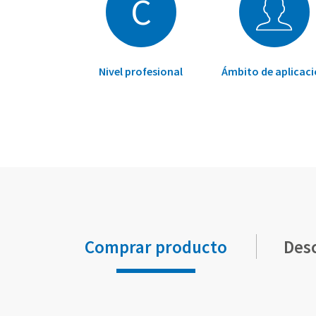
C
Nivel profesional
Ámbito de aplicac
Comprar producto
Des
Elementos