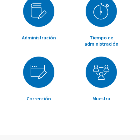
demencias.
•
Evaluar pormenorizadamente inteligencia fluida
(razonamiento y resolución de problemas).
•
Planificar intervenciones
de
Administración
Tiempo de
potenciación/rehabilitación de funciones cognitivas y
administración
monitorizar la evolución.
Corrección
Muestra