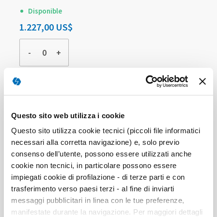
Disponible
1.227,00 US$
-
+
COMPRAR
Elementos
Questo sito web utilizza i cookie
de
artículos
Questo sito utilizza cookie tecnici (piccoli file informatici
COMPRA INDIVIDUAL
agrupados
necessari alla corretta navigazione) e, solo previo
consenso dell’utente, possono essere utilizzati anche
cookie non tecnici, in particolare possono essere
impiegati cookie di profilazione - di terze parti e con
trasferimento verso paesi terzi - al fine di inviarti
messaggi pubblicitari in linea con le tue preferenze,
manifestate durante la navigazione. Per maggiori dettagli