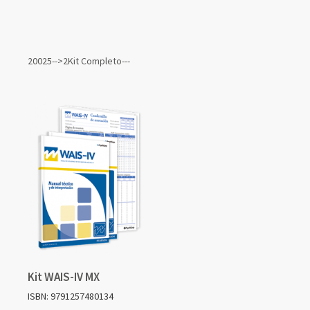
Elementos
de
20025-->2Kit Completo---
artículos
agrupados
Kit WAIS-IV MX
ISBN: 9791257480134