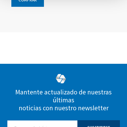
Elementos
Elementos
Elementos
Elementos
de
de
de
de
artículos
artículos
artículos
artículos
agrupados
agrupados
agrupados
agrupados
Mantente actualizado de nuestras
últimas
noticias con nuestro newsletter