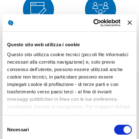
Corrección
Muestra
Questo sito web utilizza i cookie
Questo sito utilizza cookie tecnici (piccoli file informatici
necessari alla corretta navigazione) e, solo previo
consenso dell’utente, possono essere utilizzati anche
cookie non tecnici, in particolare possono essere
impiegati cookie di profilazione - di terze parti e con
trasferimento verso paesi terzi - al fine di inviarti
Elementos
messaggi pubblicitari in linea con le tue preferenze,
de
20025-->2Kit Completo---
manifestate durante la navigazione. Per maggiori dettagli
artículos
sul trattamento dei tuoi dati personali durante la
agrupados
navigazione, e per modificare le tue scelte privacy sui
Selezione
cookie, ti invitiamo a prendere visione dell’
informativa
Necessari
del
cookie
. Chiudendo il banner tramite la “X” prosegui la
consenso