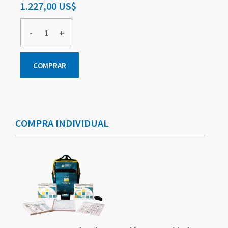
1.227,00 US$
-
+
COMPRAR
Elementos
de
artículos
COMPRA INDIVIDUAL
agrupados