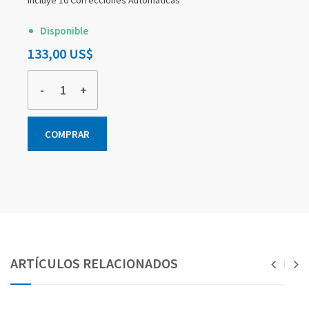
Incluye 10 Correcciones Automáticas
Disponible
133,00 US$
-
+
COMPRAR
Elementos
Elementos
Elementos
de
de
de
artículos
artículos
artículos
agrupados
agrupados
agrupados
ARTÍCULOS RELACIONADOS