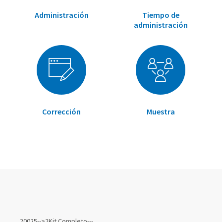
Administración
Tiempo de
administración
Corrección
Muestra
Elementos
de
20025-->2Kit Completo---