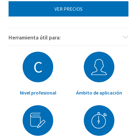
VER PRECIOS
Herramienta útil para:
C
¿Necesitas materiales para WISC-V (Versión española) de
Pearson Assessments?
¿Quieres saber cuándo está indicada una evaluación
cognitiva infantil?
Nivel profesional
Ámbito de aplicación