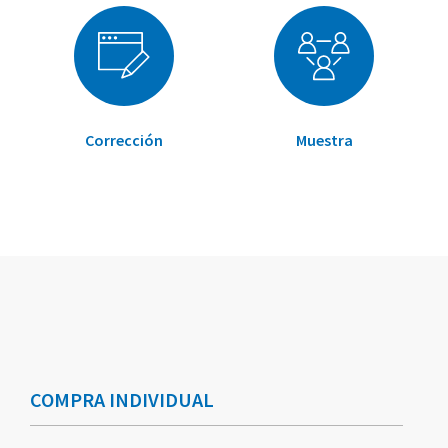
Corrección
Muestra
Elementos
Elementos
de
de
artículos
artículos
COMPRA INDIVIDUAL
agrupados
agrupados