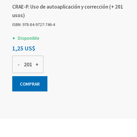
CRAE-P. Uso de autoaplicación y corrección (+ 201
usos)
ISBN: 978-84-9727-746-4
Disponible
1,25 US$
-
+
COMPRAR
Elementos
Elementos
Elementos
de
de
de
artículos
artículos
artículos
agrupados
agrupados
agrupados