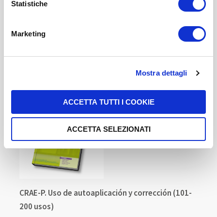
pagina dedicati ai cookie
.
Statistiche
5,00 US$
-
+
Marketing
COMPRAR
Mostra dettagli
ACCETTA TUTTI I COOKIE
ACCETTA SELEZIONATI
CRAE-P. Uso de autoaplicación y corrección (101-
200 usos)