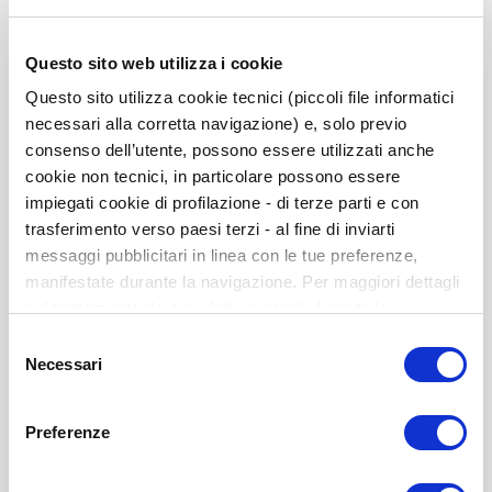
Questo sito web utilizza i cookie
Questo sito utilizza cookie tecnici (piccoli file informatici
necessari alla corretta navigazione) e, solo previo
consenso dell’utente, possono essere utilizzati anche
cookie non tecnici, in particolare possono essere
impiegati cookie di profilazione - di terze parti e con
trasferimento verso paesi terzi - al fine di inviarti
messaggi pubblicitari in linea con le tue preferenze,
manifestate durante la navigazione. Per maggiori dettagli
CRAE-P. Uso de autoaplicación y corrección (10-
sul trattamento dei tuoi dati personali durante la
100 usos)
navigazione, e per modificare le tue scelte privacy sui
Selezione
La cantidad mínima inicial de usos será de 10, ya que con
cookie, ti invitiamo a prendere visione dell’
informativa
Necessari
del
menos de 10 alumnos/as no se
cookie
. Chiudendo il banner tramite la “X” prosegui la
consenso
puede obtener el sociométrico del aula
navigazione senza alcuna profilazione. Selezionando
ISBN: 978-84-9727-746-4
Preferenze
“Accetta tutti i cookie” presti il tuo consenso alla
profilazione che potrai revocare in ogni momento nella
Disponible