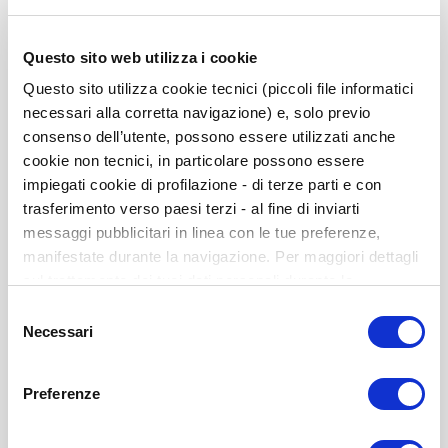
Questo sito web utilizza i cookie
Questo sito utilizza cookie tecnici (piccoli file informatici
necessari alla corretta navigazione) e, solo previo
consenso dell’utente, possono essere utilizzati anche
cookie non tecnici, in particolare possono essere
impiegati cookie di profilazione - di terze parti e con
trasferimento verso paesi terzi - al fine di inviarti
messaggi pubblicitari in linea con le tue preferenze,
manifestate durante la navigazione. Per maggiori dettagli
CRAE-P. Uso de autoaplicación y corrección (10-
sul trattamento dei tuoi dati personali durante la
100 usos)
navigazione, e per modificare le tue scelte privacy sui
Selezione
La cantidad mínima inicial de usos será de 10, ya que con
cookie, ti invitiamo a prendere visione dell’
informativa
Necessari
del
menos de 10 alumnos/as no se
cookie
. Chiudendo il banner tramite la “X” prosegui la
consenso
puede obtener el sociométrico del aula
navigazione senza alcuna profilazione. Selezionando
ISBN: 978-84-9727-746-4
Preferenze
“Accetta tutti i cookie” presti il tuo consenso alla
profilazione che potrai revocare in ogni momento nella
Disponible