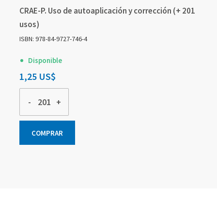
CRAE-P. Uso de autoaplicación y corrección (+ 201
usos)
ISBN: 978-84-9727-746-4
Disponible
1,25 US$
-
+
COMPRAR
Elementos
Elementos
Elementos
de
de
de
artículos
artículos
artículos
agrupados
agrupados
agrupados