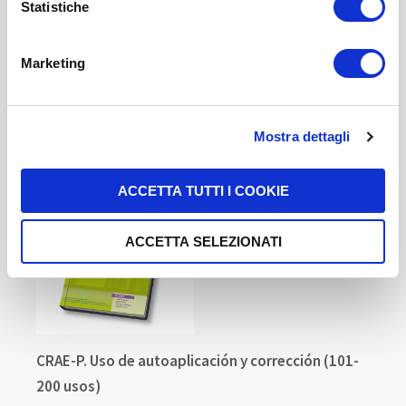
pagina dedicati ai cookie
.
Statistiche
5,00 US$
-
+
Marketing
COMPRAR
Mostra dettagli
ACCETTA TUTTI I COOKIE
ACCETTA SELEZIONATI
CRAE-P. Uso de autoaplicación y corrección (101-
200 usos)