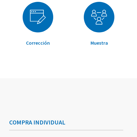
Corrección
Muestra
Elementos
Elementos
de
de
artículos
artículos
COMPRA INDIVIDUAL
agrupados
agrupados