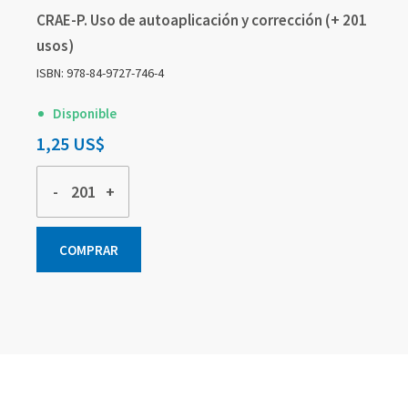
CRAE-P. Uso de autoaplicación y corrección (+ 201
usos)
ISBN: 978-84-9727-746-4
Disponible
1,25 US$
-
+
COMPRAR
Elementos
Elementos
Elementos
de
de
de
artículos
artículos
artículos
agrupados
agrupados
agrupados