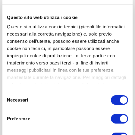
Questo sito web utilizza i cookie
Questo sito utilizza cookie tecnici (piccoli file informatici
necessari alla corretta navigazione) e, solo previo
consenso dell’utente, possono essere utilizzati anche
cookie non tecnici, in particolare possono essere
impiegati cookie di profilazione - di terze parti e con
trasferimento verso paesi terzi - al fine di inviarti
messaggi pubblicitari in linea con le tue preferenze,
manifestate durante la navigazione. Per maggiori dettagli
CRAE-P. Uso de autoaplicación y corrección (10-
sul trattamento dei tuoi dati personali durante la
100 usos)
navigazione, e per modificare le tue scelte privacy sui
Selezione
La cantidad mínima inicial de usos será de 10, ya que con
cookie, ti invitiamo a prendere visione dell’
informativa
Necessari
del
menos de 10 alumnos/as no se
cookie
. Chiudendo il banner tramite la “X” prosegui la
consenso
puede obtener el sociométrico del aula
navigazione senza alcuna profilazione. Selezionando
ISBN: 978-84-9727-746-4
Preferenze
“Accetta tutti i cookie” presti il tuo consenso alla
profilazione che potrai revocare in ogni momento nella
Disponible