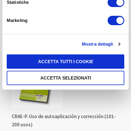
pagina dedicati ai cookie
.
Statistiche
5,00 US$
-
+
Marketing
COMPRAR
Mostra dettagli
ACCETTA TUTTI I COOKIE
ACCETTA SELEZIONATI
CRAE-P. Uso de autoaplicación y corrección (101-
200 usos)