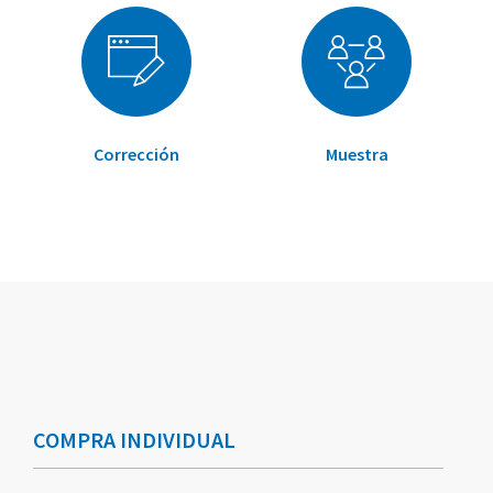
Corrección
Muestra
Elementos
Elementos
de
de
artículos
artículos
COMPRA INDIVIDUAL
agrupados
agrupados