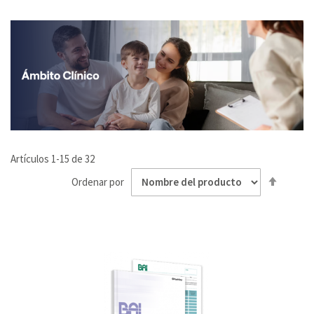
Artículos
1
-
15
de
32
Fijar
Ordenar por
Direcci
Desce