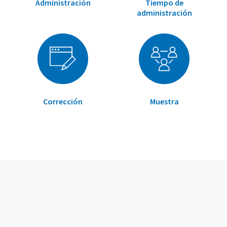
Administración
Tiempo de
administración
Corrección
Muestra
Elementos
Elementos
de
de
artículos
artículos