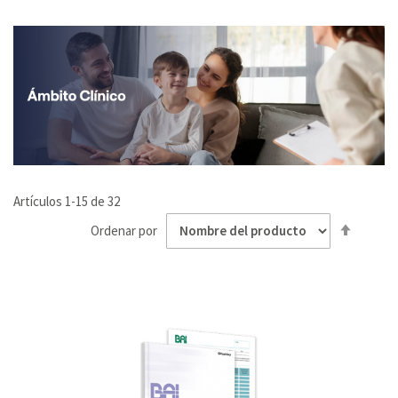
Artículos
1
-
15
de
32
Fijar
Ordenar por
Direcci
Desce