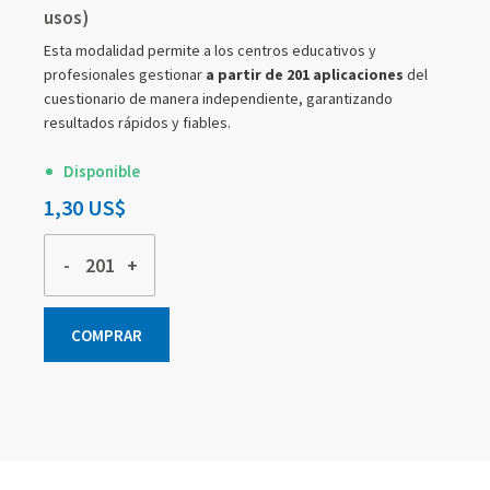
usos)
Esta modalidad permite a los centros educativos y
profesionales gestionar
a partir de 201 aplicaciones
del
cuestionario de manera independiente, garantizando
resultados rápidos y fiables.
Disponible
1,30 US$
-
+
COMPRAR
Elementos
Elementos
Elementos
de
de
de
artículos
artículos
artículos
agrupados
agrupados
agrupados