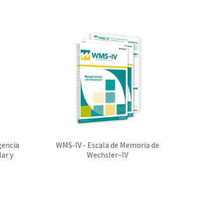
gencia
WMS-IV - Escala de Memoria de
BCS
ar y
Wechsler–IV
Evalua