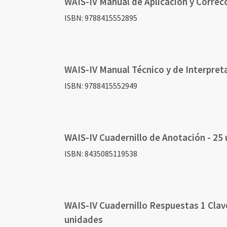
WAIS-IV Manual de Aplicación y Correc
agrupados
agrupados
ISBN: 9788415552895
WAIS-IV Manual Técnico y de Interpret
ISBN: 9788415552949
WAIS-IV Cuadernillo de Anotación - 25
ISBN: 8435085119538
WAIS-IV Cuadernillo Respuestas 1 Clav
unidades