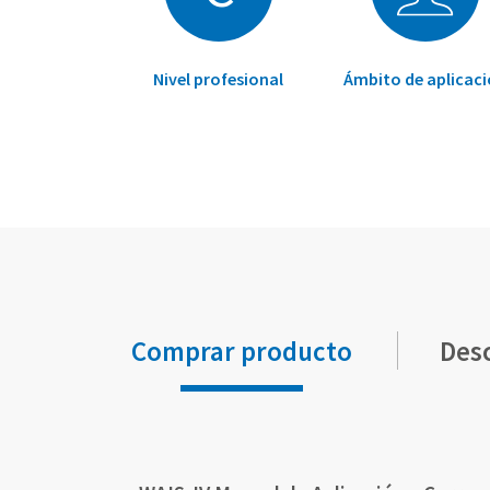
Nivel profesional
Ámbito de aplicac
Comprar producto
Des
Elementos
Elementos
de
de
artículos
artículos