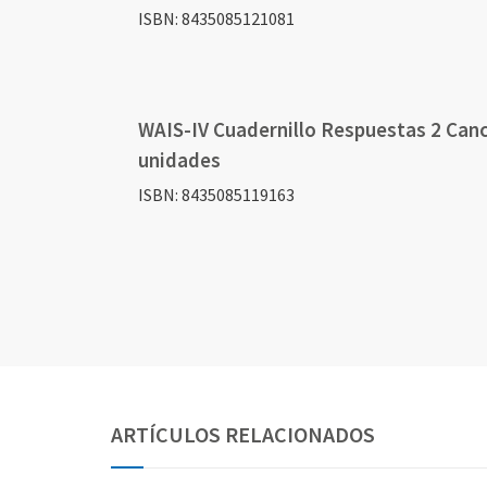
ISBN: 8435085121081
WAIS-IV Cuadernillo Respuestas 2 Canc
unidades
ISBN: 8435085119163
Elementos
Elementos
Elementos
de
de
de
artículos
artículos
artículos
agrupados
agrupados
agrupados
ARTÍCULOS RELACIONADOS